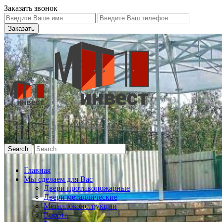
Заказать звонок
097-334-79-14, 099-448-60-08
Search
Главная
Мы сделаем для Вас
Двери противопожарные
Двери металлические
Металлоконструкции
Ворота